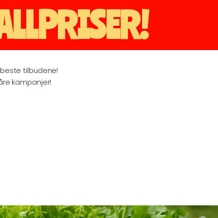
ALLPRISER!
beste tilbudene!
våre kampanjer!