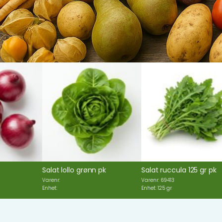
Salat lollo grønn pk
Salat ruccula 125 gr pk
Selleri
Varenr:
Varenr: 69413
Varenr: 
Enhet:
Enhet: 125 gr
Enhet: