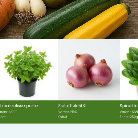
 potte
Sjalottløk 500
Spinat kurv 250g
Varenr: 2542
Varenr: 5581
Enhet:
Enhet: 250g