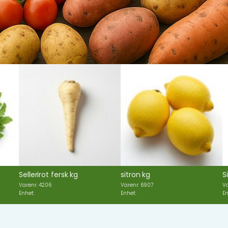
rot fersk kg
sitron kg
Sitronmelisse
4206
Varenr: 6907
Varenr: 6590
Enhet:
Enhet: