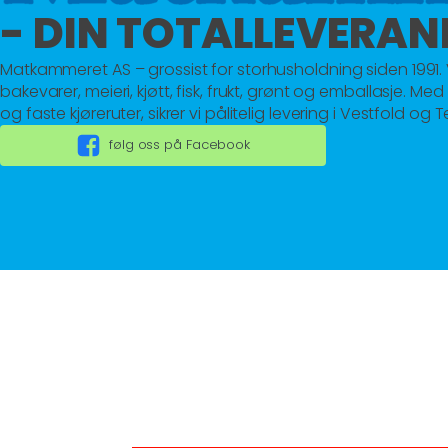
- DIN TOTALLEVERA
Matkammeret AS – grossist for storhusholdning siden 1991. 
bakevarer, meieri, kjøtt, fisk, frukt, grønt og emballasje. Med kv
og faste kjøreruter, sikrer vi pålitelig levering i Vestfold og 
følg oss på Facebook