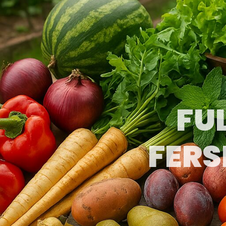
FU
FERS