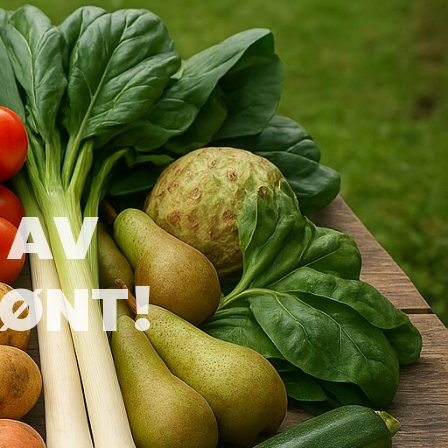
 AV
RØNT!