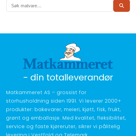
- din totalleverandør
Matkammeret AS – grossist for
storhusholdning siden 1991. Vi leverer 2000+
produkter: bakevarer, meieri, kjøtt, fisk, frukt,
grønt og emballasje. Med kvalitet, fleksibilitet,
service og faste kjøreruter, sikrer vi pålitelig
levering i Vestfold og Telemark.