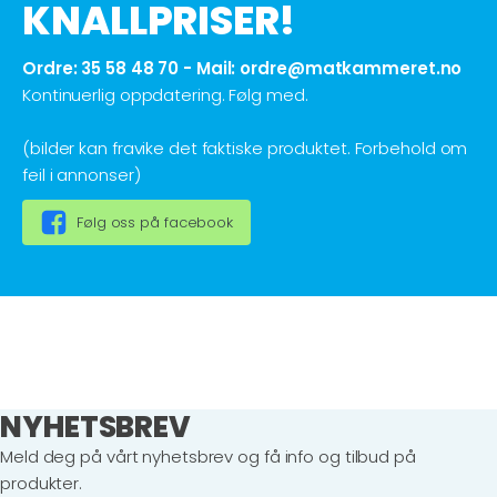
KNALLPRISER!
Ordre: 35 58 48 70 - Mail:
ordre@matkammeret.no
Kontinuerlig oppdatering. Følg med.
(bilder kan fravike det faktiske produktet. Forbehold om
feil i annonser)
Følg oss på facebook
NYHETSBREV
Meld deg på vårt nyhetsbrev og få info og tilbud på
produkter.