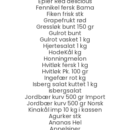
Epler Red delicious
Fennikel fersk Bama
Fiken frisk stk
Grapefrukt rød
Gressløk bunt 150 gr
Gulrot bunt
Gulrot vasket 1 kg
Hjertesalat 1 kg
HodeKål kg
Honningmelon
Hvitløk fersk 1 kg
Hvitløk Pk. 100 gr
Ingefær rot kg
Isberg salat kuttet 1 kg
isbergsalat
Jordbær kurv 500 gr Import
Jordbær kurv 500 gr Norsk
Kinakål imp 10 kg i kassen
Agurker stk
Ananas Hel
Appelsiner