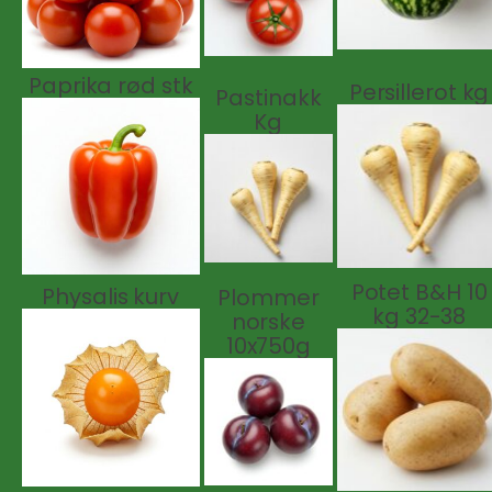
Paprika rød stk
Persillerot kg
Pastinakk
Kg
Potet B&H 10
Physalis kurv
Plommer
kg 32-38
norske
10x750g