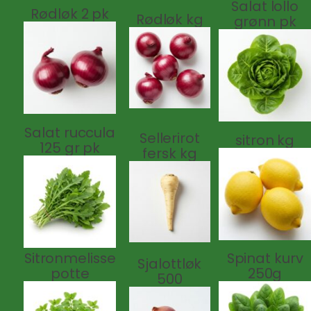
Salat lollo
Rødløk 2 pk
Rødløk kg
grønn pk
Salat ruccula
Sellerirot
sitron kg
125 gr pk
fersk kg
Sitronmelisse
Spinat kurv
Sjalottløk
potte
250g
500