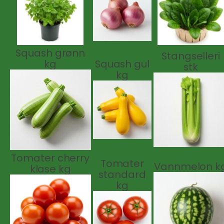
Squash grønn
Stangselleri
kg
Squash gul
stk
kg
Tomater cherry
Tomater
Vannmelon k
klase kg
standard
kg