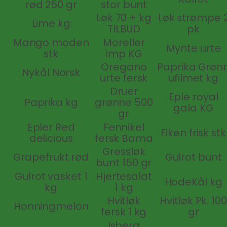
rød 250 gr
stor bunt
Løk 70 + kg
Løk strømpe 
Lime kg
TILBUD
pk
Mango moden
Moreller
Mynte urte
stk
imp KG
Oregano
Paprika Grøn
Nykål Norsk
urte fersk
ufilmet kg
Druer
Eple royal
Paprika kg
grønne 500
gala KG
gr
Epler Red
Fennikel
Fiken frisk stk
delicious
fersk Bama
Gressløk
Grapefrukt rød
Gulrot bunt
bunt 150 gr
Gulrot vasket 1
Hjertesalat
HodeKål kg
kg
1 kg
Hvitløk
Hvitløk Pk. 100
Honningmelon
fersk 1 kg
gr
Isberg