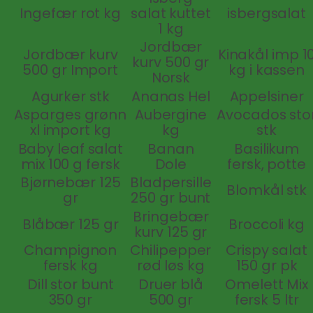
Ingefær rot kg
salat kuttet
isbergsalat
1 kg
Jordbær
Jordbær kurv
Kinakål imp 1
kurv 500 gr
500 gr Import
kg i kassen
Norsk
Agurker stk
Ananas Hel
Appelsiner
Asparges grønn
Aubergine
Avocados sto
xl import kg
kg
stk
Baby leaf salat
Banan
Basilikum
mix 100 g fersk
Dole
fersk, potte
Bjørnebær 125
Bladpersille
Blomkål stk
gr
250 gr bunt
Bringebær
Blåbær 125 gr
Broccoli kg
kurv 125 gr
Champignon
Chilipepper
Crispy salat
fersk kg
rød løs kg
150 gr pk
Dill stor bunt
Druer blå
Omelett Mix
350 gr
500 gr
fersk 5 ltr