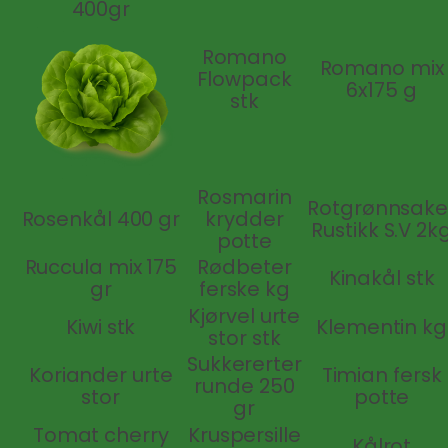
400gr
Romano
Romano mix
Flowpack
6x175 g
stk
Rosmarin
Rotgrønnsake
Rosenkål 400 gr
krydder
Rustikk S.V 2k
potte
Ruccula mix 175
Rødbeter
Kinakål stk
gr
ferske kg
Kjørvel urte
Kiwi stk
Klementin kg
stor stk
Sukkererter
Koriander urte
Timian fersk
runde 250
stor
potte
gr
Tomat cherry
Kruspersille
Kålrot