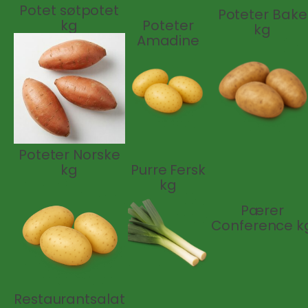
Potet søtpotet
Poteter Bake
kg
Poteter
kg
Amadine
Poteter Norske
kg
Purre Fersk
kg
Pærer
Conference k
Restaurantsalat