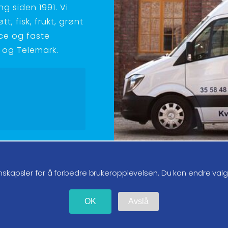
g siden 1991. Vi
t, fisk, frukt, grønt
ice og faste
ld og Telemark.
g oss på instagram
nskapsler for å forbedre brukeropplevelsen. Du kan endre val
OK
Avslå