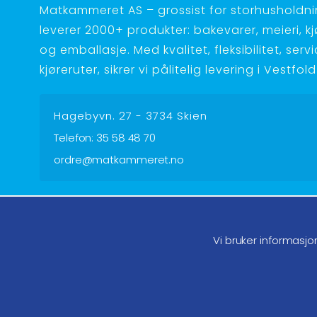
Matkammeret AS – grossist for storhusholdnin
leverer 2000+ produkter: bakevarer, meieri, kjøt
og emballasje. Med kvalitet, fleksibilitet, serv
kjøreruter, sikrer vi pålitelig levering i Vestfo
Hagebyvn. 27 - 3734 Skien
Telefon:
35 58 48 70
ordre@matkammeret.no
Følg oss på facebook
Føl
Vi bruker informasjo
Endre samtykke GDPR