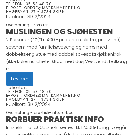
TELEFON:
35 58 48 70
E-POST:
ORDRE@MATKAMMERET.NO
HAGEBYVN. 27 - 3734 SKIEN
Publisert:
31/12/2024
Overnatting -
rorbuer
MUSLINGEN OG SJØHESTEN
2 Personer (*7(*kr. 400,- pr. person ekstra, pr. døgn.))1
soverom med familiekøyeseng og hems med
dobbeltseng.Stue med dobbel sovesofa.Kjøkkenkrok
(ikke kokemuligheter).Bad med dusj.Vestvendt balkong
med...
Les mer
Ta kontakt:
TELEFON:
35 58 48 70
E-POST:
ORDRE@MATKAMMERET.NO
HAGEBYVN. 27 - 3734 SKIEN
Publisert:
31/12/2024
Overnatting -
praktisk-info, rorbuer
RORBUER PRAKTISK INFO
Innsjekk: Fra 15:00Utsjekk: senest kl. 12:00Betaling foregår
ved innsjekk i resepsjonen (du får ikke penger tilbake