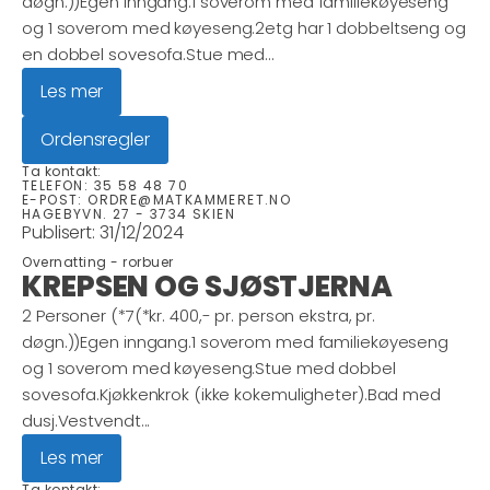
døgn.))Egen inngang.1 soverom med familiekøyeseng
og 1 soverom med køyeseng.2etg har 1 dobbeltseng og
en dobbel sovesofa.Stue med...
Les mer
Ordensregler
Ta kontakt:
TELEFON:
35 58 48 70
E-POST:
ORDRE@MATKAMMERET.NO
HAGEBYVN. 27 - 3734 SKIEN
Publisert:
31/12/2024
Overnatting -
rorbuer
KREPSEN OG SJØSTJERNA
2 Personer (*7(*kr. 400,- pr. person ekstra, pr.
døgn.))Egen inngang.1 soverom med familiekøyeseng
og 1 soverom med køyeseng.Stue med dobbel
sovesofa.Kjøkkenkrok (ikke kokemuligheter).Bad med
dusj.Vestvendt...
Les mer
Ta kontakt: