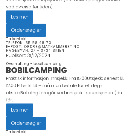
ved avreise før tiden).
Les mer
Ordensregler
Ta kontakt:
TELEFON:
35 58 48 70
E-POST:
ORDRE@MATKAMMERET.NO
HAGEBYVN. 27 - 3734 SKIEN
Publisert:
31/12/2024
Overnatting -
bobilcamping
BOBILCAMPING
Praktisk informasjon: Innsjekk: Fra 15:00Utsjekk: senest kl.
12:00 Etter kl. 14 – må man betale for et døgn
ekstra.Betaling foregår ved innsjekk i resepsjonen (du
får...
Les mer
Ordensregler
Ta kontakt: