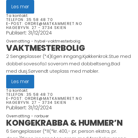
Les mer
Ta kontakt:
TELEFON:
35 58 48 70
E-POST:
ORDRE@MATKAMMERET.NO
HAGEBYVN. 27 - 3734 SKIEN
Publisert:
31/12/2024
Overnatting -
hybel-vaktmesterbolig
VAKTMESTERBOLIG
2 Sengeplasser (*4)Egen inngang.Kjøkkenkrok.Stue med
dobbel sovesofa.1 soverom med dobbeltseng.Bad
med dusj.Sørvendt uteplass med møbler.
Les mer
Ta kontakt:
TELEFON:
35 58 48 70
E-POST:
ORDRE@MATKAMMERET.NO
HAGEBYVN. 27 - 3734 SKIEN
Publisert:
31/12/2024
Overnatting -
rorbuer
KONGEKRABBA & HUMMER’N
6 Sengeplasser (*11(*kr. 400,- pr. person ekstra, pr.