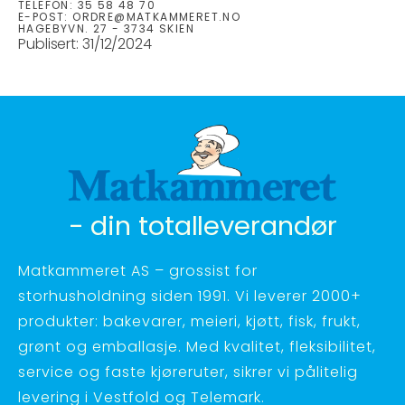
TELEFON:
35 58 48 70
E-POST:
ORDRE@MATKAMMERET.NO
HAGEBYVN. 27 - 3734 SKIEN
Publisert:
31/12/2024
- din totalleverandør
Matkammeret AS – grossist for
storhusholdning siden 1991. Vi leverer 2000+
produkter: bakevarer, meieri, kjøtt, fisk, frukt,
grønt og emballasje. Med kvalitet, fleksibilitet,
service og faste kjøreruter, sikrer vi pålitelig
levering i Vestfold og Telemark.