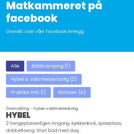
Matkammeret på
facebook
Oversikt over våre facebook innlegg
overnatting
Alle
Bobilcamping
(1)
Hybel & vaktmesterbolig
(2)
Praktisk info
(1)
Rorbuer
(4)
Overnatting -
hybel-vaktmesterbolig
HYBEL
2 SengeplasserEgen inngang. Kjøkkenkrok, spiseplass,
dobbeltseng. Stort bad med dusj.