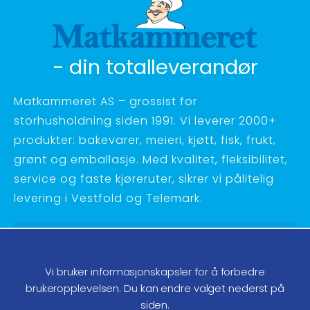
- din totalleverandør
Matkammeret AS – grossist for
storhusholdning siden 1991. Vi leverer 2000+
produkter: bakevarer, meieri, kjøtt, fisk, frukt,
grønt og emballasje. Med kvalitet, fleksibilitet,
service og faste kjøreruter, sikrer vi pålitelig
levering i Vestfold og Telemark.
Hagebyvn. 27 - 3734 Skien
Telefon:
35 58 48 70
Vi bruker informasjonskapsler for å forbedre
ordre@matkammeret.no
brukeropplevelsen. Du kan endre valget nederst på
siden.