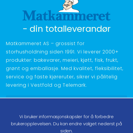
- din totalleverandør
Matkammeret AS – grossist for
storhusholdning siden 1991. Vi leverer 2000+
produkter: bakevarer, meieri, kjøtt, fisk, frukt,
grønt og emballasje. Med kvalitet, fleksibilitet,
service og faste kjøreruter, sikrer vi pålitelig
levering i Vestfold og Telemark.
Hagebyvn. 27 - 3734 Skien
Telefon:
35 58 48 70
Vi bruker informasjonskapsler for å forbedre
ordre@matkammeret.no
brukeropplevelsen. Du kan endre valget nederst på
siden.