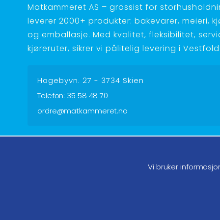
Matkammeret AS – grossist for storhusholdnin
leverer 2000+ produkter: bakevarer, meieri, kjøt
og emballasje. Med kvalitet, fleksibilitet, serv
kjøreruter, sikrer vi pålitelig levering i Vestfo
Hagebyvn. 27 - 3734 Skien
Telefon:
35 58 48 70
ordre@matkammeret.no
Følg oss på facebook
Føl
Vi bruker informasjo
Endre samtykke GDPR