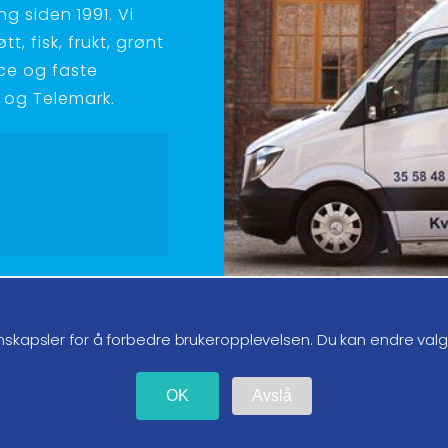
g siden 1991. Vi
t, fisk, frukt, grønt
ice og faste
ld og Telemark.
g oss på instagram
nskapsler for å forbedre brukeropplevelsen. Du kan endre val
OK
Avslå