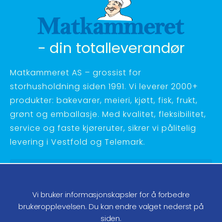
- din totalleverandør
Matkammeret AS – grossist for
storhusholdning siden 1991. Vi leverer 2000+
produkter: bakevarer, meieri, kjøtt, fisk, frukt,
grønt og emballasje. Med kvalitet, fleksibilitet,
service og faste kjøreruter, sikrer vi pålitelig
levering i Vestfold og Telemark.
Hagebyvn. 27 - 3734 Skien
Telefon:
35 58 48 70
Vi bruker informasjonskapsler for å forbedre
ordre@matkammeret.no
brukeropplevelsen. Du kan endre valget nederst på
siden.