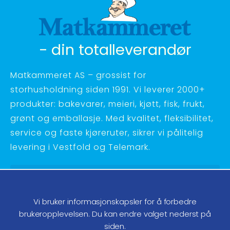
- din totalleverandør
Matkammeret AS – grossist for
storhusholdning siden 1991. Vi leverer 2000+
produkter: bakevarer, meieri, kjøtt, fisk, frukt,
grønt og emballasje. Med kvalitet, fleksibilitet,
service og faste kjøreruter, sikrer vi pålitelig
levering i Vestfold og Telemark.
Hagebyvn. 27 - 3734 Skien
Telefon:
35 58 48 70
Vi bruker informasjonskapsler for å forbedre
ordre@matkammeret.no
brukeropplevelsen. Du kan endre valget nederst på
siden.