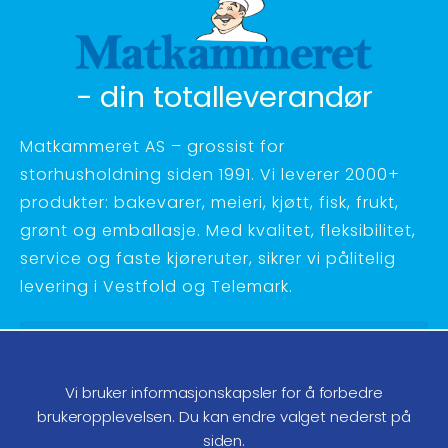
- din totalleverandør
Matkammeret AS – grossist for
storhusholdning siden 1991. Vi leverer 2000+
produkter: bakevarer, meieri, kjøtt, fisk, frukt,
grønt og emballasje. Med kvalitet, fleksibilitet,
service og faste kjøreruter, sikrer vi pålitelig
levering i Vestfold og Telemark.
Hagebyvn. 27 - 3734 Skien
Telefon:
35 58 48 70
Vi bruker informasjonskapsler for å forbedre
ordre@matkammeret.no
brukeropplevelsen. Du kan endre valget nederst på
siden.