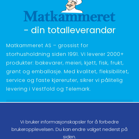
- din totalleverandør
Matkammeret AS – grossist for
storhusholdning siden 1991. Vi leverer 2000+
produkter: bakevarer, meieri, kjøtt, fisk, frukt,
grønt og emballasje. Med kvalitet, fleksibilitet,
service og faste kjøreruter, sikrer vi pålitelig
levering i Vestfold og Telemark.
Hagebyvn. 27 - 3734 Skien
Telefon:
35 58 48 70
Vi bruker informasjonskapsler for å forbedre
ordre@matkammeret.no
brukeropplevelsen. Du kan endre valget nederst på
siden.