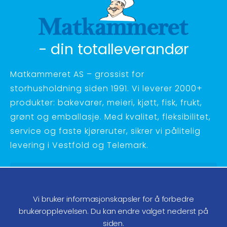
- din totalleverandør
Matkammeret AS – grossist for
storhusholdning siden 1991. Vi leverer 2000+
produkter: bakevarer, meieri, kjøtt, fisk, frukt,
grønt og emballasje. Med kvalitet, fleksibilitet,
service og faste kjøreruter, sikrer vi pålitelig
levering i Vestfold og Telemark.
Hagebyvn. 27 - 3734 Skien
Telefon:
35 58 48 70
Vi bruker informasjonskapsler for å forbedre
ordre@matkammeret.no
brukeropplevelsen. Du kan endre valget nederst på
siden.