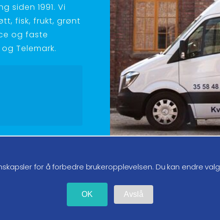
g siden 1991. Vi
t, fisk, frukt, grønt
ice og faste
ld og Telemark.
g oss på instagram
nskapsler for å forbedre brukeropplevelsen. Du kan endre val
OK
Avslå