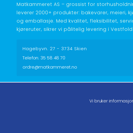
Matkammeret AS – grossist for storhusholdnin
leverer 2000+ produkter: bakevarer, meieri, kjøt
og emballasje. Med kvalitet, fleksibilitet, serv
kjøreruter, sikrer vi pålitelig levering i Vestfo
Hagebyvn. 27 - 3734 Skien
Telefon:
35 58 48 70
ordre@matkammeret.no
Følg oss på facebook
Føl
Vi bruker informasjo
Endre samtykke GDPR