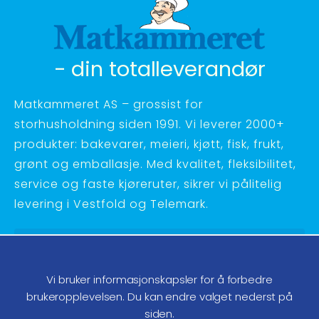
- din totalleverandør
Matkammeret AS – grossist for
storhusholdning siden 1991. Vi leverer 2000+
produkter: bakevarer, meieri, kjøtt, fisk, frukt,
grønt og emballasje. Med kvalitet, fleksibilitet,
service og faste kjøreruter, sikrer vi pålitelig
levering i Vestfold og Telemark.
Hagebyvn. 27 - 3734 Skien
Telefon:
35 58 48 70
Vi bruker informasjonskapsler for å forbedre
ordre@matkammeret.no
brukeropplevelsen. Du kan endre valget nederst på
siden.