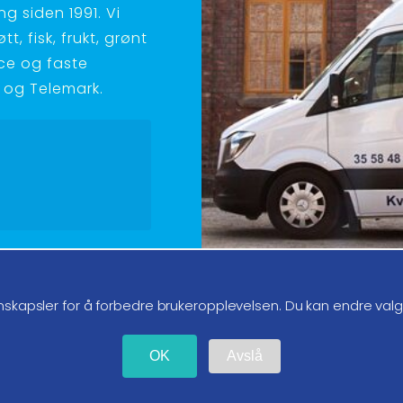
g siden 1991. Vi
t, fisk, frukt, grønt
ice og faste
ld og Telemark.
g oss på instagram
nskapsler for å forbedre brukeropplevelsen. Du kan endre val
OK
Avslå