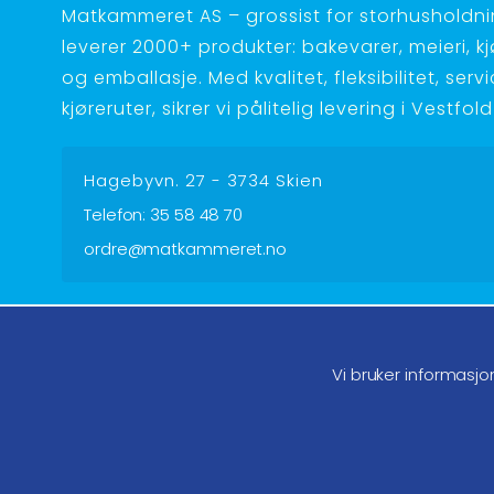
Matkammeret AS – grossist for storhusholdnin
leverer 2000+ produkter: bakevarer, meieri, kjøt
og emballasje. Med kvalitet, fleksibilitet, serv
kjøreruter, sikrer vi pålitelig levering i Vestfo
Hagebyvn. 27 - 3734 Skien
Telefon:
35 58 48 70
ordre@matkammeret.no
Følg oss på facebook
Føl
Vi bruker informasjo
Endre samtykke GDPR