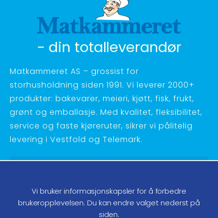
- din totalleverandør
Matkammeret AS – grossist for
storhusholdning siden 1991. Vi leverer 2000+
produkter: bakevarer, meieri, kjøtt, fisk, frukt,
grønt og emballasje. Med kvalitet, fleksibilitet,
service og faste kjøreruter, sikrer vi pålitelig
levering i Vestfold og Telemark.
Hagebyvn. 27 - 3734 Skien
Telefon:
35 58 48 70
Vi bruker informasjonskapsler for å forbedre
ordre@matkammeret.no
brukeropplevelsen. Du kan endre valget nederst på
siden.