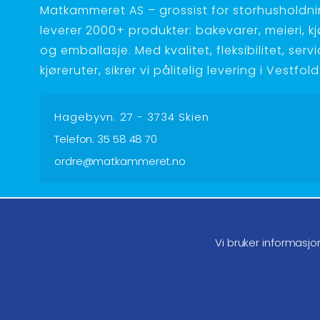
Matkammeret AS – grossist for storhusholdnin
leverer 2000+ produkter: bakevarer, meieri, kjøt
og emballasje. Med kvalitet, fleksibilitet, serv
kjøreruter, sikrer vi pålitelig levering i Vestfo
Hagebyvn. 27 - 3734 Skien
Telefon:
35 58 48 70
ordre@matkammeret.no
Følg oss på facebook
Føl
Vi bruker informasjo
Endre samtykke GDPR