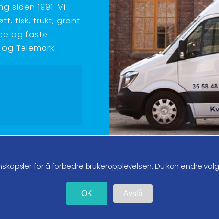
g siden 1991. Vi
t, fisk, frukt, grønt
ice og faste
ld og Telemark.
g oss på instagram
nskapsler for å forbedre brukeropplevelsen. Du kan endre val
OK
Avslå