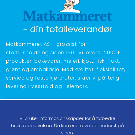
- din totalleverandør
Matkammeret AS – grossist for
storhusholdning siden 1991. Vi leverer 2000+
produkter: bakevarer, meieri, kjøtt, fisk, frukt,
grønt og emballasje. Med kvalitet, fleksibilitet,
service og faste kjøreruter, sikrer vi pålitelig
levering i Vestfold og Telemark.
Hagebyvn. 27 - 3734 Skien
Telefon:
35 58 48 70
Vi bruker informasjonskapsler for å forbedre
ordre@matkammeret.no
brukeropplevelsen. Du kan endre valget nederst på
siden.