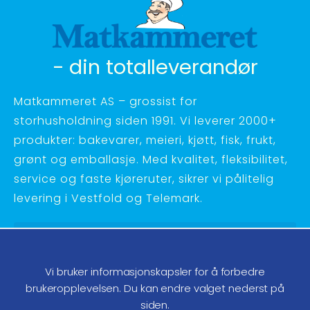
- din totalleverandør
Matkammeret AS – grossist for
storhusholdning siden 1991. Vi leverer 2000+
produkter: bakevarer, meieri, kjøtt, fisk, frukt,
grønt og emballasje. Med kvalitet, fleksibilitet,
service og faste kjøreruter, sikrer vi pålitelig
levering i Vestfold og Telemark.
Hagebyvn. 27 - 3734 Skien
Telefon:
35 58 48 70
Vi bruker informasjonskapsler for å forbedre
ordre@matkammeret.no
brukeropplevelsen. Du kan endre valget nederst på
siden.