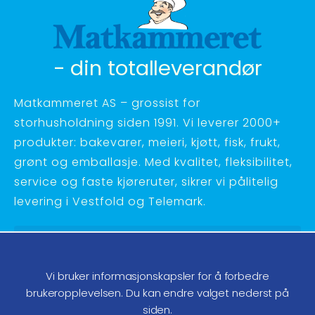
- din totalleverandør
Matkammeret AS – grossist for
storhusholdning siden 1991. Vi leverer 2000+
produkter: bakevarer, meieri, kjøtt, fisk, frukt,
grønt og emballasje. Med kvalitet, fleksibilitet,
service og faste kjøreruter, sikrer vi pålitelig
levering i Vestfold og Telemark.
Hagebyvn. 27 - 3734 Skien
Telefon:
35 58 48 70
Vi bruker informasjonskapsler for å forbedre
ordre@matkammeret.no
brukeropplevelsen. Du kan endre valget nederst på
siden.