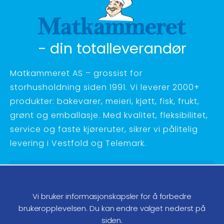
- din totalleverandør
Matkammeret AS – grossist for
storhusholdning siden 1991. Vi leverer 2000+
produkter: bakevarer, meieri, kjøtt, fisk, frukt,
grønt og emballasje. Med kvalitet, fleksibilitet,
service og faste kjøreruter, sikrer vi pålitelig
levering i Vestfold og Telemark.
Hagebyvn. 27 - 3734 Skien
Telefon:
35 58 48 70
Vi bruker informasjonskapsler for å forbedre
ordre@matkammeret.no
brukeropplevelsen. Du kan endre valget nederst på
siden.