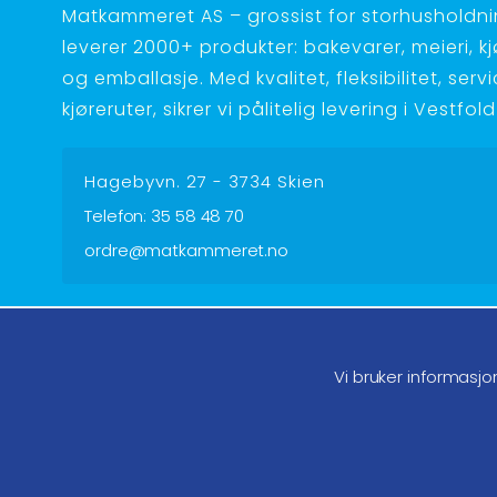
Matkammeret AS – grossist for storhusholdnin
leverer 2000+ produkter: bakevarer, meieri, kjøt
og emballasje. Med kvalitet, fleksibilitet, serv
kjøreruter, sikrer vi pålitelig levering i Vestfo
Hagebyvn. 27 - 3734 Skien
Telefon:
35 58 48 70
ordre@matkammeret.no
Følg oss på facebook
Føl
Vi bruker informasjo
Endre samtykke GDPR