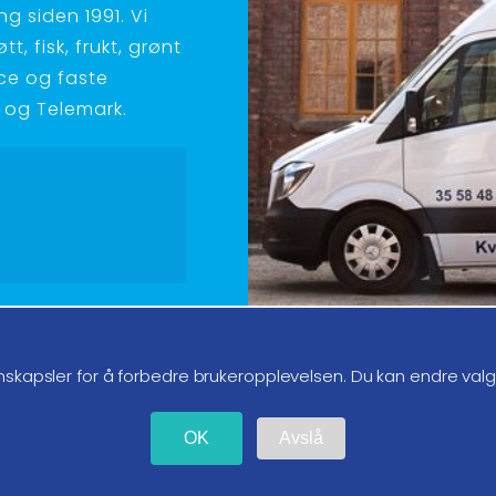
g siden 1991. Vi
t, fisk, frukt, grønt
ice og faste
ld og Telemark.
g oss på instagram
nskapsler for å forbedre brukeropplevelsen. Du kan endre val
OK
Avslå