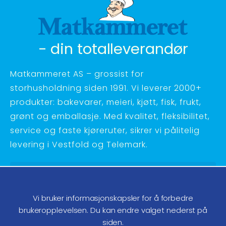
- din totalleverandør
Matkammeret AS – grossist for
storhusholdning siden 1991. Vi leverer 2000+
produkter: bakevarer, meieri, kjøtt, fisk, frukt,
grønt og emballasje. Med kvalitet, fleksibilitet,
service og faste kjøreruter, sikrer vi pålitelig
levering i Vestfold og Telemark.
Hagebyvn. 27 - 3734 Skien
Telefon:
35 58 48 70
Vi bruker informasjonskapsler for å forbedre
ordre@matkammeret.no
brukeropplevelsen. Du kan endre valget nederst på
siden.