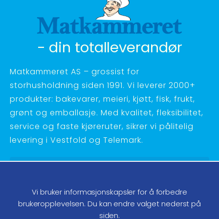
- din totalleverandør
Matkammeret AS – grossist for
storhusholdning siden 1991. Vi leverer 2000+
produkter: bakevarer, meieri, kjøtt, fisk, frukt,
grønt og emballasje. Med kvalitet, fleksibilitet,
service og faste kjøreruter, sikrer vi pålitelig
levering i Vestfold og Telemark.
Hagebyvn. 27 - 3734 Skien
Telefon:
35 58 48 70
Vi bruker informasjonskapsler for å forbedre
ordre@matkammeret.no
brukeropplevelsen. Du kan endre valget nederst på
siden.