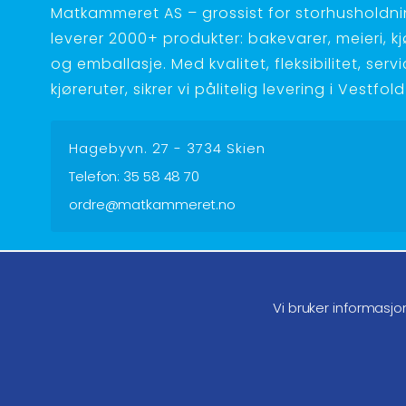
Matkammeret AS – grossist for storhusholdnin
leverer 2000+ produkter: bakevarer, meieri, kjøt
og emballasje. Med kvalitet, fleksibilitet, serv
kjøreruter, sikrer vi pålitelig levering i Vestfo
Hagebyvn. 27 - 3734 Skien
Telefon:
35 58 48 70
ordre@matkammeret.no
Følg oss på facebook
Føl
Vi bruker informasjo
Endre samtykke GDPR