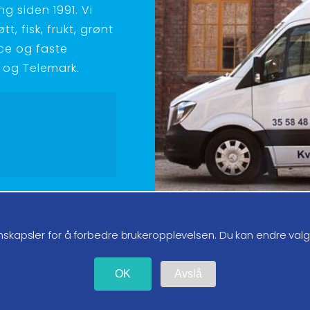
g siden 1991. Vi
t, fisk, frukt, grønt
ice og faste
ld og Telemark.
g oss på instagram
nskapsler for å forbedre brukeropplevelsen. Du kan endre val
OK
Avslå