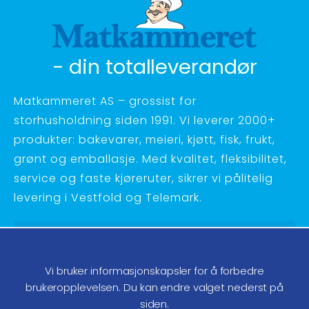
- din totalleverandør
Matkammeret AS – grossist for
storhusholdning siden 1991. Vi leverer 2000+
produkter: bakevarer, meieri, kjøtt, fisk, frukt,
grønt og emballasje. Med kvalitet, fleksibilitet,
service og faste kjøreruter, sikrer vi pålitelig
levering i Vestfold og Telemark.
Hagebyvn. 27 - 3734 Skien
Telefon:
35 58 48 70
Vi bruker informasjonskapsler for å forbedre
ordre@matkammeret.no
brukeropplevelsen. Du kan endre valget nederst på
siden.