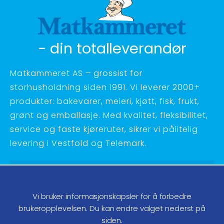
- din totalleverandør
Matkammeret AS – grossist for
storhusholdning siden 1991. Vi leverer 2000+
produkter: bakevarer, meieri, kjøtt, fisk, frukt,
grønt og emballasje. Med kvalitet, fleksibilitet,
service og faste kjøreruter, sikrer vi pålitelig
levering i Vestfold og Telemark.
Hagebyvn. 27 - 3734 Skien
Telefon:
35 58 48 70
Vi bruker informasjonskapsler for å forbedre
ordre@matkammeret.no
brukeropplevelsen. Du kan endre valget nederst på
siden.