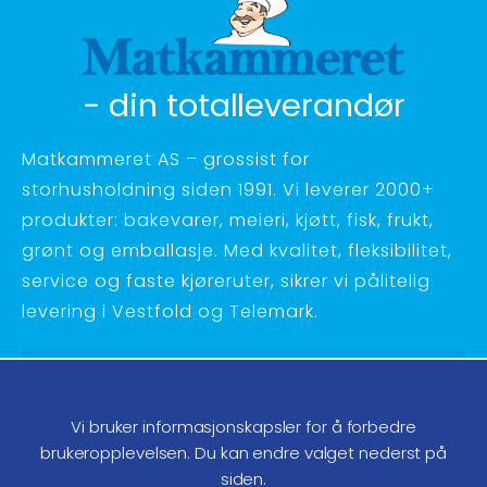
- din totalleverandør
Matkammeret AS – grossist for
storhusholdning siden 1991. Vi leverer 2000+
produkter: bakevarer, meieri, kjøtt, fisk, frukt,
grønt og emballasje. Med kvalitet, fleksibilitet,
service og faste kjøreruter, sikrer vi pålitelig
levering i Vestfold og Telemark.
Hagebyvn. 27 - 3734 Skien
Telefon:
35 58 48 70
Vi bruker informasjonskapsler for å forbedre
ordre@matkammeret.no
brukeropplevelsen. Du kan endre valget nederst på
siden.