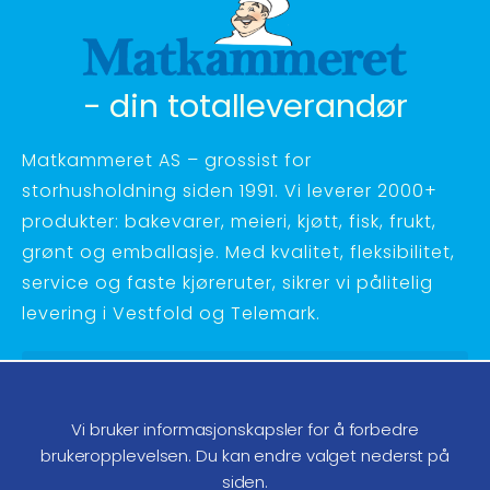
- din totalleverandør
Matkammeret AS – grossist for
storhusholdning siden 1991. Vi leverer 2000+
produkter: bakevarer, meieri, kjøtt, fisk, frukt,
grønt og emballasje. Med kvalitet, fleksibilitet,
service og faste kjøreruter, sikrer vi pålitelig
levering i Vestfold og Telemark.
Hagebyvn. 27 - 3734 Skien
Telefon:
35 58 48 70
Vi bruker informasjonskapsler for å forbedre
ordre@matkammeret.no
brukeropplevelsen. Du kan endre valget nederst på
siden.