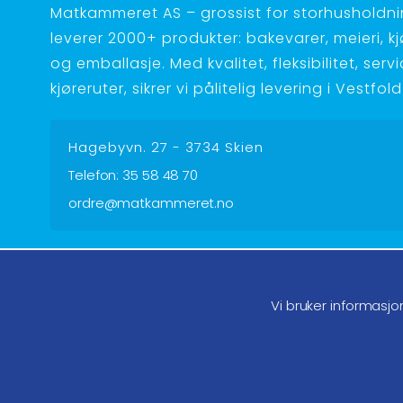
Matkammeret AS – grossist for storhusholdnin
leverer 2000+ produkter: bakevarer, meieri, kjøt
og emballasje. Med kvalitet, fleksibilitet, serv
kjøreruter, sikrer vi pålitelig levering i Vestfo
Hagebyvn. 27 - 3734 Skien
Telefon:
35 58 48 70
ordre@matkammeret.no
Følg oss på facebook
Føl
Vi bruker informasjo
Endre samtykke GDPR