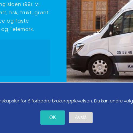
g siden 1991. Vi
t, fisk, frukt, grønt
ice og faste
ld og Telemark.
g oss på instagram
nskapsler for å forbedre brukeropplevelsen. Du kan endre val
OK
Avslå