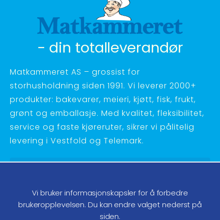
- din totalleverandør
Matkammeret AS – grossist for
storhusholdning siden 1991. Vi leverer 2000+
produkter: bakevarer, meieri, kjøtt, fisk, frukt,
grønt og emballasje. Med kvalitet, fleksibilitet,
service og faste kjøreruter, sikrer vi pålitelig
levering i Vestfold og Telemark.
Hagebyvn. 27 - 3734 Skien
Telefon:
35 58 48 70
Vi bruker informasjonskapsler for å forbedre
ordre@matkammeret.no
brukeropplevelsen. Du kan endre valget nederst på
siden.