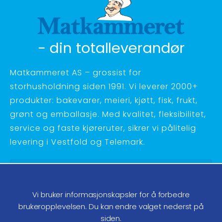
- din totalleverandør
Matkammeret AS – grossist for
storhusholdning siden 1991. Vi leverer 2000+
produkter: bakevarer, meieri, kjøtt, fisk, frukt,
grønt og emballasje. Med kvalitet, fleksibilitet,
service og faste kjøreruter, sikrer vi pålitelig
levering i Vestfold og Telemark.
Hagebyvn. 27 - 3734 Skien
Telefon:
35 58 48 70
Vi bruker informasjonskapsler for å forbedre
ordre@matkammeret.no
brukeropplevelsen. Du kan endre valget nederst på
siden.