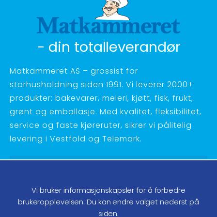
- din totalleverandør
Matkammeret AS – grossist for
storhusholdning siden 1991. Vi leverer 2000+
produkter: bakevarer, meieri, kjøtt, fisk, frukt,
grønt og emballasje. Med kvalitet, fleksibilitet,
service og faste kjøreruter, sikrer vi pålitelig
levering i Vestfold og Telemark.
Hagebyvn. 27 - 3734 Skien
Telefon:
35 58 48 70
Vi bruker informasjonskapsler for å forbedre
ordre@matkammeret.no
brukeropplevelsen. Du kan endre valget nederst på
siden.