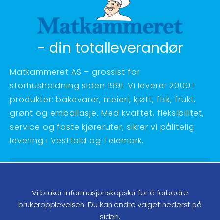
- din totalleverandør
Matkammeret AS – grossist for
storhusholdning siden 1991. Vi leverer 2000+
produkter: bakevarer, meieri, kjøtt, fisk, frukt,
grønt og emballasje. Med kvalitet, fleksibilitet,
service og faste kjøreruter, sikrer vi pålitelig
levering i Vestfold og Telemark.
Hagebyvn. 27 - 3734 Skien
Telefon:
35 58 48 70
Vi bruker informasjonskapsler for å forbedre
ordre@matkammeret.no
brukeropplevelsen. Du kan endre valget nederst på
siden.