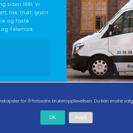
g siden 1991. Vi
t, fisk, frukt, grønt
ice og faste
ld og Telemark.
g oss på instagram
nskapsler for å forbedre brukeropplevelsen. Du kan endre val
OK
Avslå