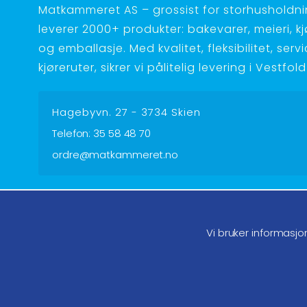
Matkammeret AS – grossist for storhusholdnin
leverer 2000+ produkter: bakevarer, meieri, kjøt
og emballasje. Med kvalitet, fleksibilitet, serv
kjøreruter, sikrer vi pålitelig levering i Vestfo
Hagebyvn. 27 - 3734 Skien
Telefon:
35 58 48 70
ordre@matkammeret.no
Følg oss på facebook
Føl
Vi bruker informasjo
Endre samtykke GDPR